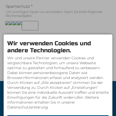
Spamschutz
*
Um unnötigen Spam zu vermeiden, lösen Sie bitte folgende
Rechenaufgabe.
*
Pflichtfeld
Wir verwenden Cookies und
andere Technologien.
Wir und unsere Partner verwenden Cookies und
Mit dem Absenden des Formulars habe ich die
vergleichbare Technologien, um unsere Webseite
Datenschutzerklärung
zur Kenntnis genommen.
optimal zu gestalten und fortlaufend zu verbessern.
Dabei können personenbezogene Daten wie
Browserinformationen erfasst und analysiert werden.
Durch Klicken auf „Alle akzeptieren“ stimmen Sie der
Stetter Landschaftsbau
Verwendung zu. Durch Klicken auf „Einstellungen“
Tel. +49 8326 366197
GmbH
können Sie eine individuelle Auswahl treffen und erteilte
info@stetter-
Am Auwald 5
landschaftsbau.de
Einwilligungen für die Zukunft widerrufen. Weitere
87538 Obermaiselstein
Informationen erhalten Sie in unserer
Datenschutzerklärung.